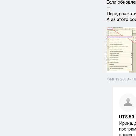
Если обновле
—
Перед нажати
А из этого с
Фев 13 2018 - 18
UTS.59
Ирина, 
програм
записыв