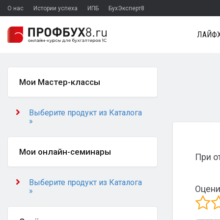
О нас
Истории успеха
ИПБ
БухЭксперт8
ЛАЙФХ
Мои Мастер-классы
Выберите продукт из Каталога
»
Мои онлайн-семинары
При о
Выберите продукт из Каталога
Оцени
»