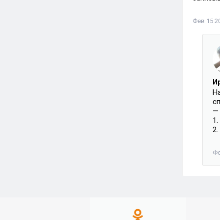
Фев 15 20
И
На
сп
— 
1
2.
Фе