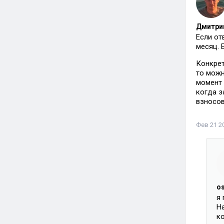
Дмитрий
Если от
месяц. 
Конкрет
то можн
момент 
когда з
взносов
Фев 21 20
o
я 
Н
ко