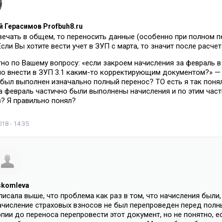
 Герасимов Profbuh8.ru
вечать в общем, то переносить данные (особенно при полном п
Если Вы хотите вести учет в ЗУП с марта, то значит после расче
но по Вашему вопросу: «если закроем начисления за февраль в З
о внести в ЗУП 3.1 каким-то корректирующим документом?» — ч
был выполнен изначально полный перенос? ТО есть я так понял
а февраль частично были выполнены начисления и по этим ча
? Я правильно понял?
18 - 14:35
skomleva
писала выше, что проблема как раз в том, что начисления были
ачисление страховых взносов не был перепроведен перед полн
пии до переноса перепровести этот документ, но не понятно, ес