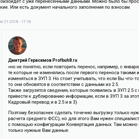
роизойдет с уже перенесенными данными. Можно было бы прост
акие. Или есть документ начального заполнения по взносам.
в 21 2018 - 17:18
Дмитрий Герасимов Profbuh8.ru
«но не понятно, если повторить перенос, например, с янва
те которые не изменялись после первого переноса такими и
изменяться в ЗУП 3. Но стоит учитывать, что если Вы что-т
то они обновятся в соответствии с данными из 2.5.
Также загрузятся сведения, которые появились в ЗУП 2.5 
привести к дублированию информации, если в ЗУП 3 за этот
Кадровый перевод и в 2.5 и в 3).
Поэтому безопаснее сделать точечню выгрузку только нуж
расчета среднего ФСС), но для этого Вам нужен специалис
с помощью конфигурации Конвертация данных. Там можно 
только нужные Вам данные.