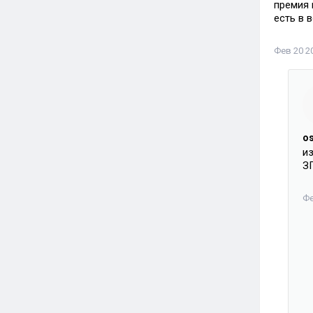
премия 
есть в 
Фев 20 20
o
и
З
Фе