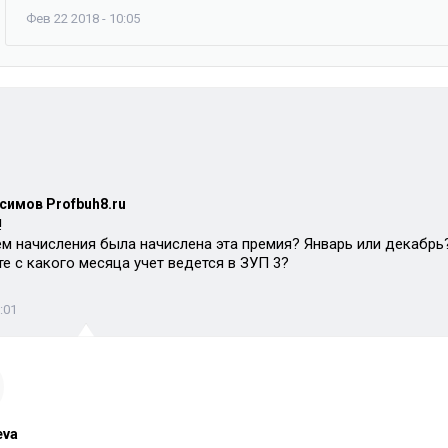
Фев 22 2018 - 10:05
симов Profbuh8.ru
!
м начисления была начислена эта премия? Январь или декабрь
е с какого месяца учет ведется в ЗУП 3?
:01
eva