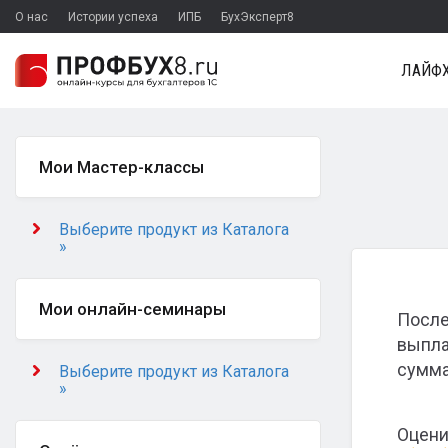
О нас
Истории успеха
ИПБ
БухЭксперт8
ЛАЙФХ
Мои Мастер-классы
Выберите продукт из Каталога
»
Мои онлайн-семинары
После
выпла
сумма
Выберите продукт из Каталога
»
Оцени