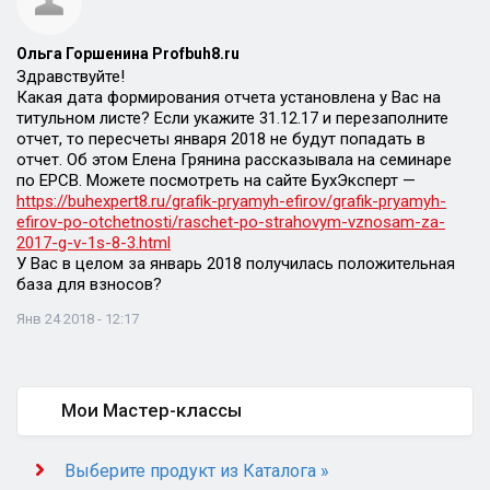
Ольга Горшенина Profbuh8.ru
Здравствуйте!
Какая дата формирования отчета установлена у Вас на
титульном листе? Если укажите 31.12.17 и перезаполните
отчет, то пересчеты января 2018 не будут попадать в
отчет. Об этом Елена Грянина рассказывала на семинаре
по ЕРСВ. Можете посмотреть на сайте БухЭксперт —
https://buhexpert8.ru/grafik-pryamyh-efirov/grafik-pryamyh-
efirov-po-otchetnosti/raschet-po-strahovym-vznosam-za-
2017-g-v-1s-8-3.html
У Вас в целом за январь 2018 получилась положительная
база для взносов?
Янв 24 2018 - 12:17
Мои Мастер-классы
Выберите продукт из Каталога »