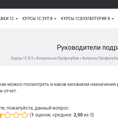
АКИ 1С
КУРСЫ 1С:ЗУП 8
КУРСЫ 1С:БУХГАЛТЕРИЯ 8
Руководители подр
Курсы 1С 8.3
»
Вопросы из Профклубов
»
Вопросы Профклуба 
 как можно посмотреть и каков механизм назначения 
и отчет.
те, пожалуйста, данный вопрос:
(
1
оценок, среднее:
2,00
из 5)