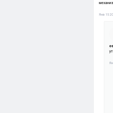
механиз
Янв 15 20
o
у
Ян