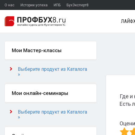
О нас
Истории успеха
ИПБ
БухЭксперт8
ЛАЙФХ
Мои Мастер-классы
Выберите продукт из Каталога
»
Мои онлайн-семинары
Где и
Есть л
Выберите продукт из Каталога
»
Оцени