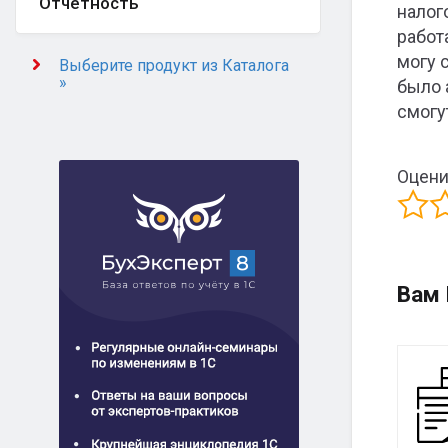
Отчётность
налог
работ
могу 
Выберите продукт из Каталога
»
было 
смогу
Оцени
Вам 