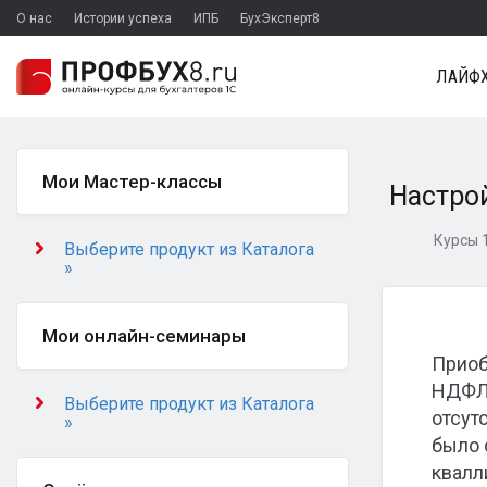
О нас
Истории успеха
ИПБ
БухЭксперт8
ЛАЙФХ
Мои Мастер-классы
Настрой
Курсы 1
Выберите продукт из Каталога
»
Мои онлайн-семинары
Приоб
НДФЛ 
Выберите продукт из Каталога
отсут
»
было 
квалл