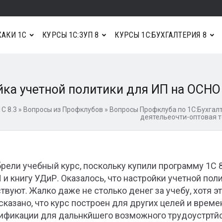
АКИ 1С
КУРСЫ 1С:ЗУП 8
КУРСЫ 1С:БУХГАЛТЕРИЯ 8
ка учетной политики для ИП на ОСНО
С 8.3
»
Вопросы из Профклубов
»
Вопросы Профклуба по 1С:Бухгалт
деятельеочти-оптовая 
рели учебный курс, поскольку купили программу 1С 8
и книгу УДиР. Оказалось, что настройки учетной пол
ствуют. Жалко даже не столько денег за учебу, хотя эт
сказано, что курс построен для других целей и врем
ификации для дальнкйшего возможного трудоустртйс