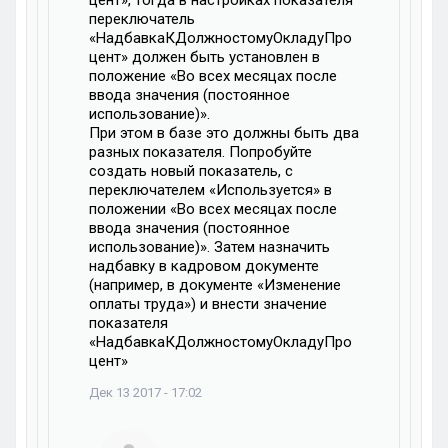
цент», тогда в настройках показателя
переключатель
«НадбавкаКДолжностомуОкладуПро
цент» должен быть установлен в
положение «Во всех месяцах после
ввода значения (постоянное
использование)».
При этом в базе это должны быть два
разных показателя. Попробуйте
создать новый показатель, с
переключателем «Используется» в
положении «Во всех месяцах после
ввода значения (постоянное
использование)». Затем назначить
надбавку в кадровом документе
(например, в документе «Изменение
оплаты труда») и внести значение
показателя
«НадбавкаКДолжностомуОкладуПро
цент»
Дек 13 2017 - 17:02