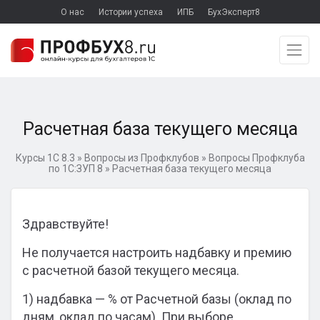
О нас
Истории успеха
ИПБ
БухЭксперт8
Расчетная база текущего месяца
Курсы 1С 8.3
»
Вопросы из Профклубов
»
Вопросы Профклуба
по 1С:ЗУП 8
»
Расчетная база текущего месяца
Здравствуйте!
Не получается настроить надбавку и премию
с расчетной базой текущего месяца.
1) надбавка — % от Расчетной базы (оклад по
дням, оклад по часам). При выборе