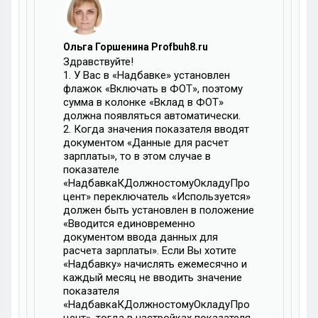
Ольга Горшенина Profbuh8.ru
Здравствуйте!
1. У Вас в «Надбавке» установлен
флажок «Включать в ФОТ», поэтому
сумма в колонке «Вклад в ФОТ»
должна появляться автоматически.
2. Когда значения показателя вводят
документом «Данные для расчет
зарплаты», то в этом случае в
показателе
«НадбавкаКДолжностомуОкладуПро
цент» переключатель «Используется»
должен быть установлен в положение
«Вводится единовременно
документом ввода данных для
расчета зарплаты». Если Вы хотите
«Надбавку» начислять ежемесячно и
каждый месяц не вводить значение
показателя
«НадбавкаКДолжностомуОкладуПро