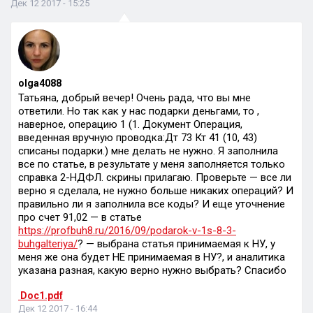
Дек 12 2017 - 15:25
olga4088
Татьяна, добрый вечер! Очень рада, что вы мне
ответили. Но так как у нас подарки деньгами, то ,
наверное, операцию 1 (1. Документ Операция,
введенная вручную проводка:Дт 73 Кт 41 (10, 43)
списаны подарки.) мне делать не нужно. Я заполнила
все по статье, в результате у меня заполняется только
справка 2-НДФЛ. скрины прилагаю. Проверьте — все ли
верно я сделала, не нужно больше никаких операций? И
правильно ли я заполнила все коды? И еще уточнение
про счет 91,02 — в статье
https://profbuh8.ru/2016/09/podarok-v-1s-8-3-
buhgalteriya/
? — выбрана статья принимаемая к НУ, у
меня же она будет НЕ принимаемая в НУ?, и аналитика
указана разная, какую верно нужно выбрать? Спасибо
Doc1.pdf
Дек 12 2017 - 16:44