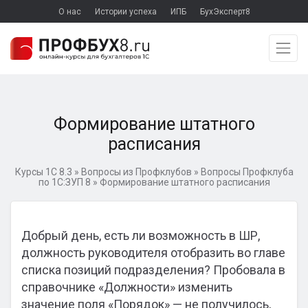
О нас
Истории успеха
ИПБ
БухЭксперт8
Формирование штатного
расписания
Курсы 1С 8.3
»
Вопросы из Профклубов
»
Вопросы Профклуба
по 1С:ЗУП 8
»
Формирование штатного расписания
Добрый день, есть ли возможность в ШР,
должность руководителя отобразить во главе
списка позиций подразделения? Пробовала в
справочнике «Должности» изменить
значение поля «Порядок» — не получилось,