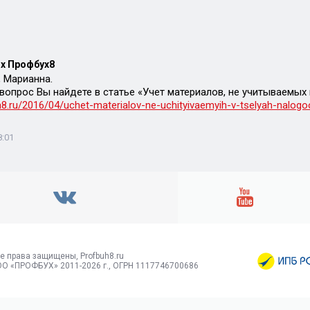
х Профбух8
 Марианна.
вопрос Вы найдете в статье «Учет материалов, не учитываемых 
h8.ru/2016/04/uchet-materialov-ne-uchityivaemyih-v-tselyah-nalog
8:01
е права защищены, Profbuh8.ru
О «ПРОФБУХ» 2011-2026 г., ОГРН 1117746700686