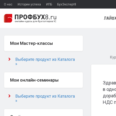
О нас
Истории успеха
ИПБ
БухЭксперт8
ЛАЙФХ
Мои Мастер-классы
Кур
Выберите продукт из Каталога
»
Мои онлайн-семинары
Здрав
в одн
дораб
Выберите продукт из Каталога
»
НДС п