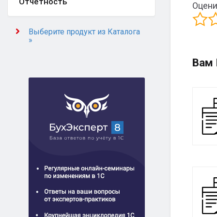
Отчётность
Оцени
Выберите продукт из Каталога
»
Вам 