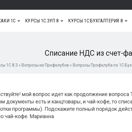
АКИ 1С
КУРСЫ 1С:ЗУП 8
КУРСЫ 1С:БУХГАЛТЕРИЯ 8
Списание НДС из счет-ф
сы 1С 8.3
»
Вопросы из Профклубов
»
Вопросы Профклуба по 1С:Бух
ствуйте! мой вопрос идет как продолжение вопроса Та
ом документы есть и канцтовары, и чай-кофе, то спис
отки программы). Подскажите полный порядок дейст
о чай-кофе. Марианна