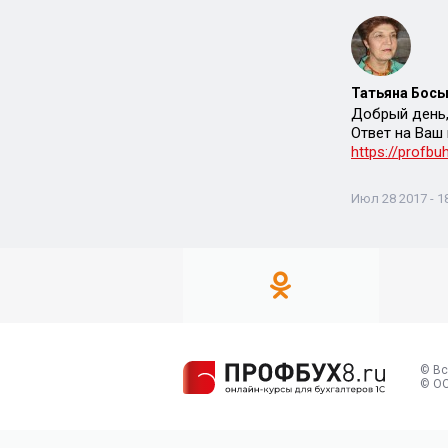
Татьяна Босы
Добрый день,
Ответ на Ваш 
https://profbu
Июл 28 2017 - 1
© Вс
© ОО