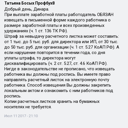
Татьяна Босых Профбух8
Добрый день, Динара.
При выплате заработной платы работодатель ОБЯЗАН
извещать в письменной форме каждого работника о
размере заработной платы и всех произведенных
удержаниях (ч. 1 ст. 136 ТК РФ).
Штраф за невыдачу расчетного листка может составить:
от 1 тыс. до 5 тыс. руб. для директора или ИП, от 30 тыс.
до 50 тыс. руб. для организации (ч. 1 ст. 5.27 КоАП РФ). А
если нарушение повторится в течении года, со дня
уплаты штрафа, то директора могут
дисквалифицировать (ч. 2 ст. 5.27, ст. 4.6 КоАП РФ).
Нигде в законодательстве не прописано, что извещать
работника вы должны под роспись. Вы имеете право
направлять расчетный листок на электронную почту
работника. Способ извещения Вы должны закрепить
локальным актом и ознакомить с ним работников под
роспись.
Копии расчетных листков хранить на бумажных
носителях не требуется.
Июл 11 2017 - 21:10