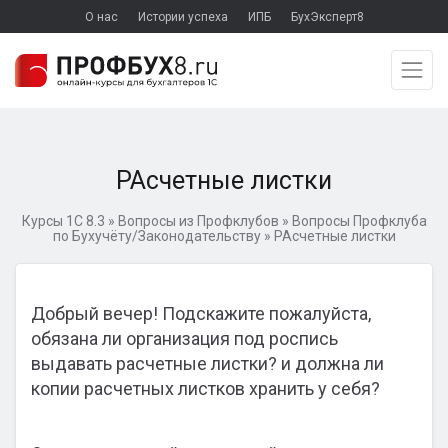
О нас
Истории успеха
ИПБ
БухЭксперт8
РАсчетные листки
Курсы 1С 8.3
»
Вопросы из Профклубов
»
Вопросы Профклуба
по Бухучёту/Законодательству
»
РАсчетные листки
Добрый вечер! Подскажите пожалуйста,
обязана ли организация под роспись
выдавать расчетные листки? и должна ли
копии расчетных листков хранить у себя?