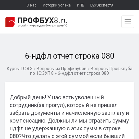
О нас
Истории успеха
ИПБ
БухЭксперт8
6-ндфл отчет строка 080
Курсы 1С 8.3
»
Вопросы из Профклубов
»
Вопросы Профклуба
по 1С:ЗУП 8
»
6-ндфл отчет строка 080
Добрый день! У нас есть уволенный
сотрудник(за прогул), который не пришел
забрать документы и начисленную зарплату и
компенсацию. Должны ли мы отразить сумму
ндфл не удержанную с этих сумм в строке
080?Что делать с этой суммой если бывший