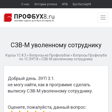
О нас
Истории успеха
ИПБ
БухЭксперт8
СЗВ-М уволенному сотруднику
Курсы 1С 8.3
»
Вопросы из Профклубов
»
Вопросы Профклуба
по 1С:ЗУП 8
»
СЗВ-М уволенному сотруднику
Добрый день. ЗУП 3.1.
не могу найти, как в программе сделать
выписку СЗВ-М уволенному сотруднику.
Оцените, пожалуйста, данный вопрос: