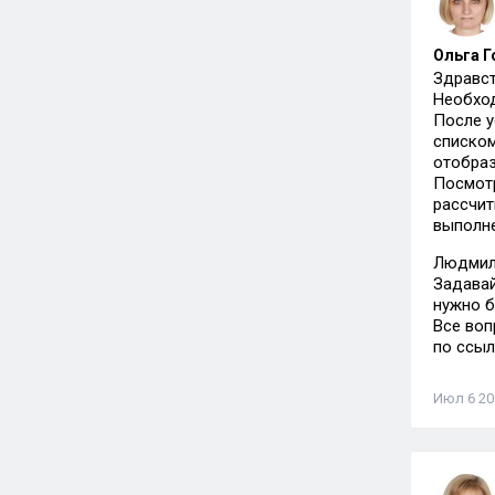
Ольга Г
Здравст
Необход
После у
списком
отобраз
Посмотр
рассчит
выполне
Людмил
Задавай
нужно б
Все воп
по ссы
Июл 6 201