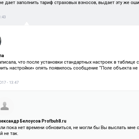
не дает заполнить тариф страховых взносов, выдает эту же оши
3:43
ла
аписала, что после установки стандартных настроек в таблице 
ить настройки» опять появилось сообщение “Поле объекта н
17 - 13:47
лександр Белоусов Profbuh8.ru
сли пока нет времени обновиться, не могли бы Вы выслать мне 
й не так.