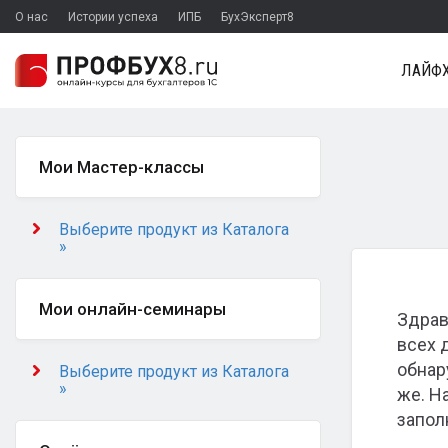
О нас
Истории успеха
ИПБ
БухЭксперт8
ЛАЙФХ
Мои Мастер-классы
Выберите продукт из Каталога
»
Мои онлайн-семинары
Здрав
всех 
обнар
Выберите продукт из Каталога
»
же. Н
запол