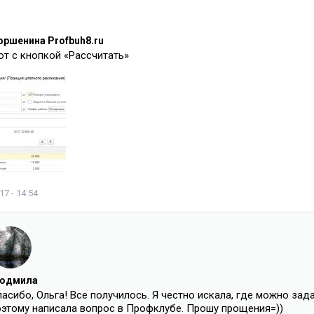
оршенина Profbuh8.ru
т с кнопкой «Рассчитать»
7 - 14:54
юдмила
асибо, Ольга! Все получилось. Я честно искала, где можно зад
оэтому написала вопрос в Профклубе. Прошу прощения=))