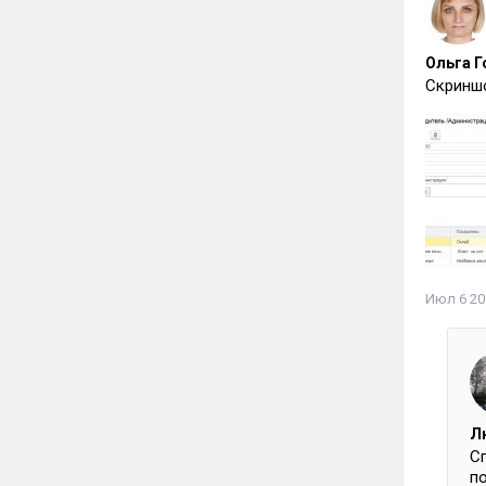
Ольга Г
Скриншо
Июл 6 201
Л
Сп
п