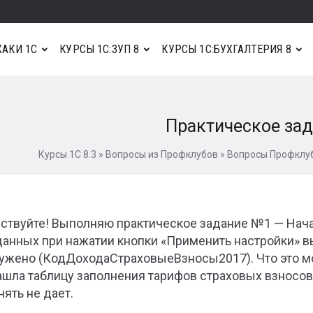
АКИ 1С
КУРСЫ 1С:ЗУП 8
КУРСЫ 1С:БУХГАЛТЕРИЯ 8
Практическое за
Курсы 1С 8.3
»
Вопросы из Профклубов
»
Вопросы Профклуб
ствуйте! Выполняю практическое задание №1 — Нача
данных при нажатии кнопки «Применить настройки» 
ужено (КодДоходаСтраховыеВзносы2017). Что это мож
ашла таблицу заполнения тарифов страховых взносов 
нять не дает.