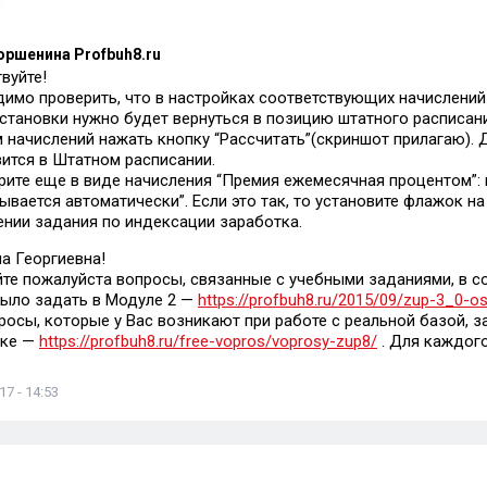
оршенина Profbuh8.ru
вуйте!
имо проверить, что в настройках соответствующих начислений 
становки нужно будет вернуться в позицию штатного расписан
 начислений нажать кнопку “Рассчитать”(скриншот прилагаю).
ится в Штатном расписании.
ите еще в виде начисления “Премия ежемесячная процентом”:
ывается автоматически”. Если это так, то установите флажок н
нии задания по индексации заработка.
а Георгиевна!
те пожалуйста вопросы, связанные с учебными заданиями, в с
ыло задать в Модуле 2 —
https://profbuh8.ru/2015/09/zup-3_0-o
росы, которые у Вас возникают при работе с реальной базой, 
лке —
https://profbuh8.ru/free-vopros/voprosy-zup8/
. Для каждого
7 - 14:53