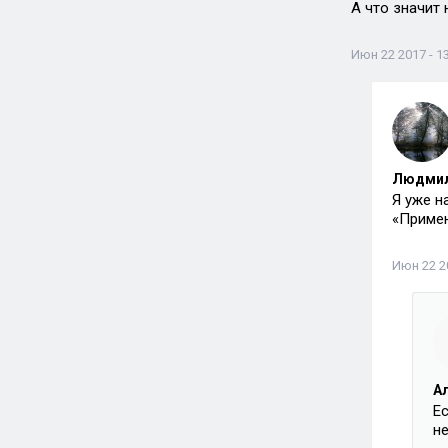
А что значит 
Июн 22 2017 - 1
Людми
Я уже н
«Примен
Июн 22 20
А
Е
не