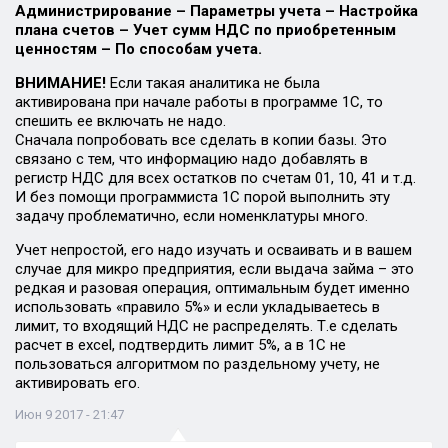
Администрирование – Параметры учета – Настройка
плана счетов – Учет сумм НДС по приобретенным
ценностям – По способам учета.
ВНИМАНИЕ!
Если такая аналитика не была
активирована при начале работы в программе 1С, то
спешить ее включать не надо.
Сначала попробовать все сделать в копии базы. Это
связано с тем, что информацию надо добавлять в
регистр НДС для всех остатков по счетам 01, 10, 41 и т.д.
И без помощи программиста 1С порой выполнить эту
задачу проблематично, если номенклатуры много.
Учет непростой, его надо изучать и осваивать и в вашем
случае для микро предприятия, если выдача займа – это
редкая и разовая операция, оптимальным будет именно
использовать «правило 5%» и если укладываетесь в
лимит, то входящий НДС не распределять. Т.е сделать
расчет в excel, подтвердить лимит 5%, а в 1С не
пользоваться алгоритмом по раздельному учету, не
активировать его.
Июн 9 2017 - 21:47