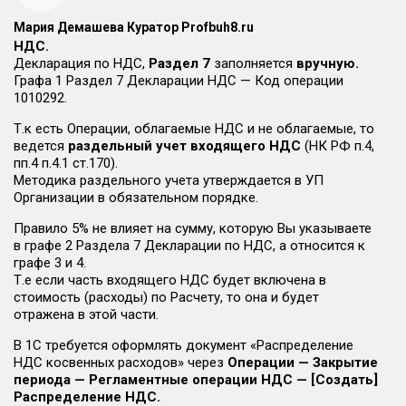
Мария Демашева Куратор Profbuh8.ru
НДС.
Декларация по НДС,
Раздел 7
заполняется
вручную.
Графа 1 Раздел 7 Декларации НДС — Код операции
1010292.
Т.к есть Операции, облагаемые НДС и не облагаемые, то
ведется
раздельный учет входящего НДС
(НК РФ п.4,
пп.4 п.4.1 ст.170).
Методика раздельного учета утверждается в УП
Организации в обязательном порядке.
Правило 5% не влияет на сумму, которую Вы указываете
в графе 2 Раздела 7 Декларации по НДС, а относится к
графе 3 и 4.
Т.е если часть входящего НДС будет включена в
стоимость (расходы) по Расчету, то она и будет
отражена в этой части.
В 1С требуется оформлять документ «Распределение
НДС косвенных расходов» через
Операции — Закрытие
периода — Регламентные операции НДС — [Создать]
Распределение НДС.