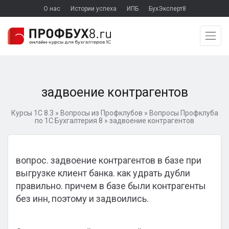
О нас
Истории успеха
ИПБ
БухЭксперт8
задвоение контрагентов
Курсы 1С 8.3
»
Вопросы из Профклубов
»
Вопросы Профклуба
по 1С:Бухгалтерия 8
»
задвоение контрагентов
вопрос. задвоение контрагентов в базе при
выгрузке клиент банка. как удрать дубли
правильно. причем в базе были контрагенты
без инн, поэтому и задвоились.