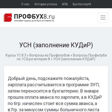
О нас
Истории успеха
ИПБ
БухЭксперт8
УСН (заполнение КУДиР)
Курсы 1С 8.3
»
Вопросы из Профклубов
»
Вопросы Профклуба
по 1С:Бухгалтерия 8
»
УСН (заполнение КУДиР)
Добрый день, подскажите пожалуйста,
зарплата рассчитывается в программе ЗУП,
затем переносится в бухгалтерию. В январе
прошла оплата аванса по зарплате, а в КУДиР
по 6гр. начислен стоит вся сумма аванса, а
в7гр. за минусом суммы больничного листа