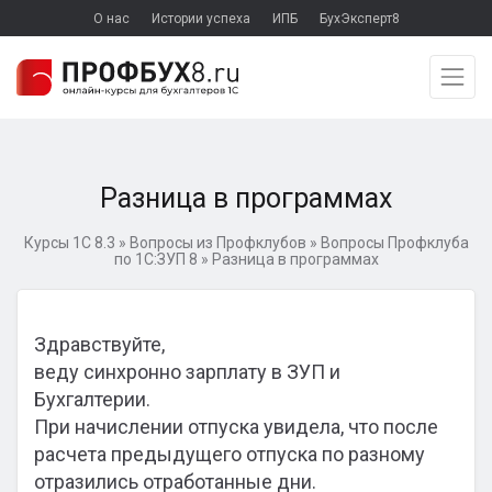
О нас
Истории успеха
ИПБ
БухЭксперт8
Разница в программах
Курсы 1С 8.3
»
Вопросы из Профклубов
»
Вопросы Профклуба
по 1С:ЗУП 8
»
Разница в программах
Здравствуйте,
веду синхронно зарплату в ЗУП и
Бухгалтерии.
При начислении отпуска увидела, что после
расчета предыдущего отпуска по разному
отразились отработанные дни.