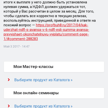
итоге к выплате у него должно быть установлена
нулевая сумма, а НДФЛ должен удержаться тот,
который у Вас рассчитан в целом за месяц. Для того,
чтобы сделать все корректно в текущих релизах,
воспользуйтесь инструкцией, приведенной в ответе на
похожий вопрос —
https://profbuh8.ru/2017/04/kak-
uderzhat-ndfl-s-avansa-v-6-ndfl-esli-summa-avansa-
prevyishaet-okonchatelnuyu-vyiplatu/comment-page-
1/#comment-288283
Май 3 2017 - 14:47
Мои Мастер-классы
Выберите продукт из Каталога »
Мои онлайн-семинары
Выберите продукт из Каталога »