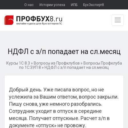
О нас
Истории успеха
ИПБ
БухЭксперт8
НДФЛ с з/п попадает на сл.месяц
Курсы 1С 8.3
»
Вопросы из Профклубов
»
Вопросы Профклуба
по 1С:ЗУП 8
»
НДФЛ с з/п попадает на сл.месяц
Добрый день. Уже писала вопрос, но не
услежила за Вашим ответом, вопрос закрыли.
Пишу снова, уже немного разобрались.
Сотрудник уходит в отпуск в середине
месяца. Получает отпускные. Расчет з/п в
документе «отпуск» не провожу.