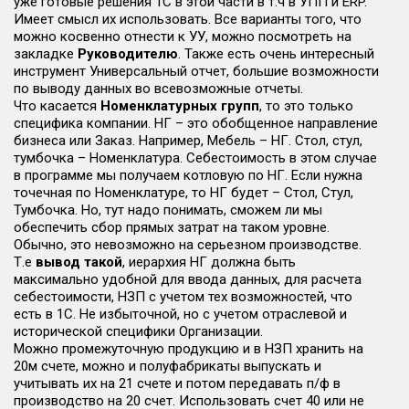
уже готовые решения 1С в этой части в т.ч в УПП и ERP.
Имеет смысл их использовать. Все варианты того, что
можно косвенно отнести к УУ, можно посмотреть на
закладке
Руководителю
. Также есть очень интересный
инструмент Универсальный отчет, большие возможности
по выводу данных во всевозможные отчеты.
Что касается
Номенклатурных групп
, то это только
специфика компании. НГ – это обобщенное направление
бизнеса или Заказ. Например, Мебель – НГ. Стол, стул,
тумбочка – Номенклатура. Себестоимость в этом случае
в программе мы получаем котловую по НГ. Если нужна
точечная по Номенклатуре, то НГ будет – Стол, Стул,
Тумбочка. Но, тут надо понимать, сможем ли мы
обеспечить сбор прямых затрат на таком уровне.
Обычно, это невозможно на серьезном производстве.
Т.е
вывод такой
, иерархия НГ должна быть
максимально удобной для ввода данных, для расчета
себестоимости, НЗП с учетом тех возможностей, что
есть в 1С. Не избыточной, но с учетом отраслевой и
исторической специфики Организации.
Можно промежуточную продукцию и в НЗП хранить на
20м счете, можно и полуфабрикаты выпускать и
учитывать их на 21 счете и потом передавать п/ф в
производство на 20 счет. Использовать счет 40 или не