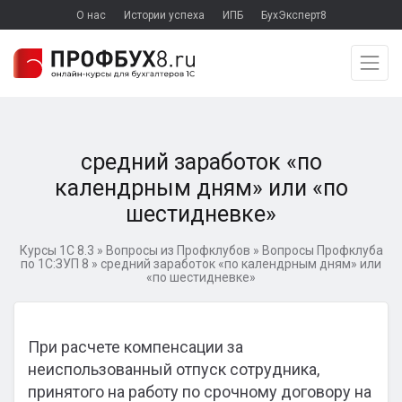
О нас
Истории успеха
ИПБ
БухЭксперт8
средний заработок «по
календрным дням» или «по
шестидневке»
Курсы 1С 8.3
»
Вопросы из Профклубов
»
Вопросы Профклуба
по 1С:ЗУП 8
»
средний заработок «по календрным дням» или
«по шестидневке»
При расчете компенсации за
неиспользованный отпуск сотрудника,
принятого на работу по срочному договору на