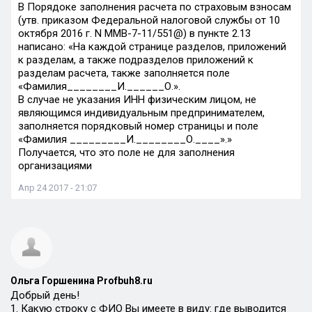
В Порядоке заполнения расчета по страховым взносам
(утв. приказом Федеральной налоговой службы от 10
октября 2016 г. N ММВ-7-11/551@) в пункте 2.13
написано: «На каждой странице разделов, приложений
к разделам, а также подразделов приложений к
разделам расчета, также заполняется поле
«Фамилия________И.______О.».
В случае не указания ИНН физическим лицом, не
являющимся индивидуальным предпринимателем,
заполняется порядковый номер страницы и поле
«Фамилия _________И.________О.____».»
Получается, что это поле не для заполнения
организациями
Апр 24 2017 - 21:07
Ольга Горшенина Profbuh8.ru
Добрый день!
1. Какую строку с ФИО Вы имеете в виду: где выводится