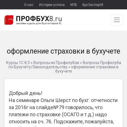
О нас
Истории успеха
ИПБ
БухЭксперт8
оформление страховки в бухучете
Курсы 1С 8.3
»
Вопросы из Профклубов
»
Вопросы Профклуба
по Бухучёту/Законодательству
»
оформление страховки в
бухучете
Добрый день!
На семинаре Ольги Шерст по бухг. отчетности
за 2016г на слайде№79 говорилось, что
платежи по страховке (ОСАГО и т.д.) надо
относить на сч. 76. Подскажите, пожалуйста,