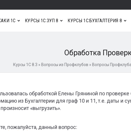
АКИ 1С
КУРСЫ 1С:ЗУП 8
КУРСЫ 1С:БУХГАЛТЕРИЯ 8
Обработка Провер
Курсы 1С 8.3
»
Вопросы из Профклубов
»
Вопросы Профклуба 
льзовалась обработкой Елены Гряниной по проверке 
мацию из Бухгалтерии для граф 10 и 11, т.е. даты и 
 произносит «выгрузить».
те, пожалуйста, данный вопрос: