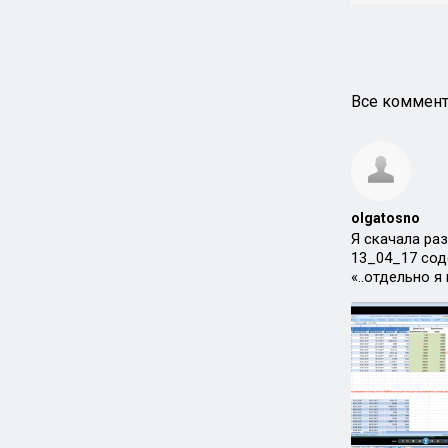
Все коммент
olgatosno
Я скачала раз
13_04_17 соде
«..отдельно я