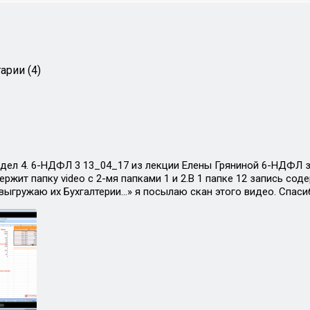
арии (4)
дел 4. 6-НДФЛ 3 13_04_17 из лекции Елены Гряниной 6-НДФЛ за 1
ржит папку video с 2-мя папками 1 и 2.В 1 папке 12 запись сод
 выгружаю их Бухгалтерии…» я посылаю скан этого видео. Спаси