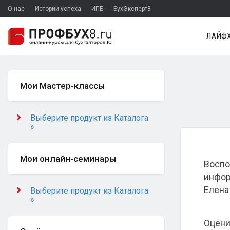
О нас
Истории успеха
ИПБ
БухЭксперт8
ЛАЙФХ
Мои Мастер-классы
Выберите продукт из Каталога
»
Мои онлайн-семинары
Воспо
инфор
Елена
Выберите продукт из Каталога
»
Оцени