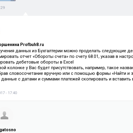
:29
оршенина Profbuh8.ru
учения данных из Бухгалтерии можно проделать следующие де
мировать отчет «Обороты счета» по счету 68.01, указав в наст
ировать дебетовые обороты в Excel
рвой колонке у Вас будет присутствовать, например, такое назва
брав словосочетание вручную или с помощью формы «Найти и з
м данные с датами и суммами платежей скопировать и вставить
17 - 17:40
lgatosno