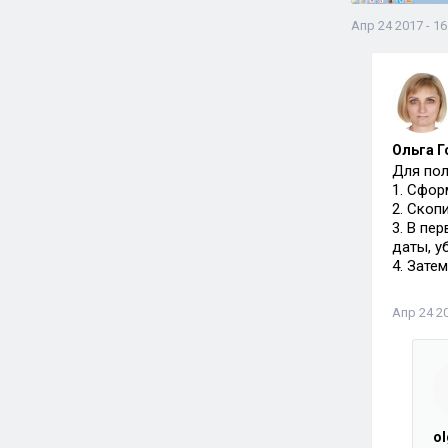
Апр 24 2017 - 16
Ольга Г
Для пол
1. Сфор
2. Скоп
3. В пе
даты, у
4. Зате
Апр 24 20
o