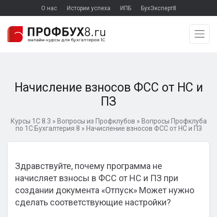
О нас
Истории успеха
ИПБ
БухЭксперт8
Начисление взносов ФСС от НС и
ПЗ
Курсы 1С 8.3
»
Вопросы из Профклубов
»
Вопросы Профклуба
по 1С:Бухгалтерия 8
»
Начисление взносов ФСС от НС и ПЗ
Здравствуйте, почему программа не
начисляет взносы в ФСС от НС и ПЗ при
создании документа «Отпуск» Может нужно
сделать соответствующие настройки?