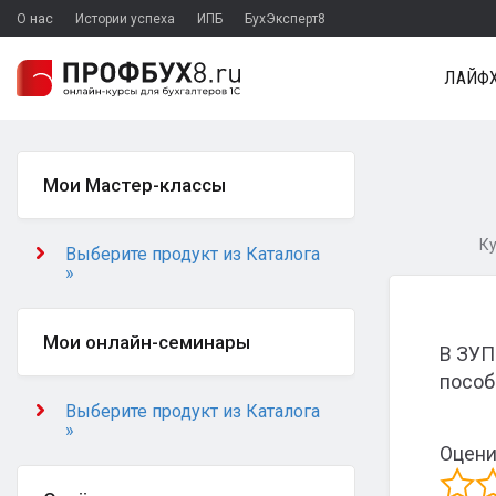
О нас
Истории успеха
ИПБ
БухЭксперт8
ЛАЙФХ
Мои Мастер-классы
Ку
Выберите продукт из Каталога
»
Мои онлайн-семинары
В ЗУП
пособ
Выберите продукт из Каталога
»
Оцени