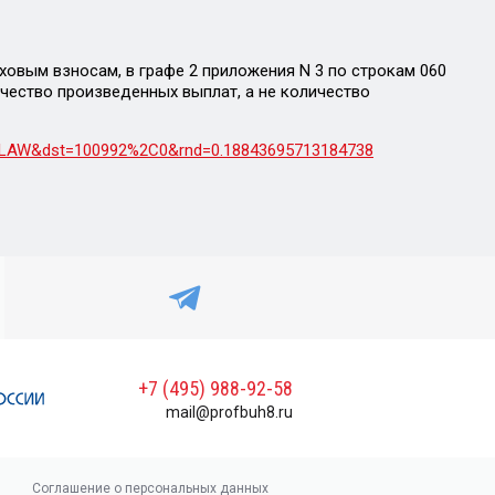
аховым взносам, в
графе 2 приложения N 3 по строкам 060
ичество произведенных выплат, а не количество
iv=LAW&dst=100992%2C0&rnd=0.18843695713184738
+7 (495) 988-92-58
mail@profbuh8.ru
Соглашение о персональных данных