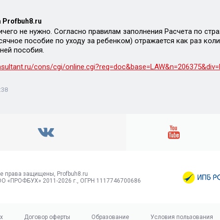
 Profbuh8.ru
ичего не нужно. Согласно правилам заполнения Расчета по стр
сячное пособие по уходу за ребенком) отражается как раз кол
ней пособия.
onsultant.ru/cons/cgi/online.cgi?req=doc&base=LAW&n=206375&d
:38
е права защищены, Profbuh8.ru
О «ПРОФБУХ» 2011-2026 г., ОГРН 1117746700686
х
Договор оферты
Образование
Условия пользования