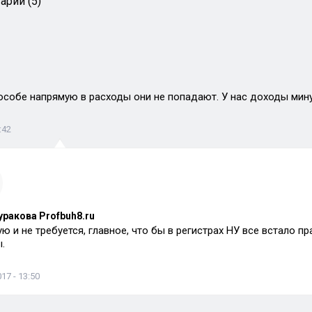
арии (5)
особе напрямую в расходы они не попадают. У нас доходы мину
:42
уракова Profbuh8.ru
ю и не требуется, главное, что бы в регистрах НУ все встало п
.
17 - 13:50