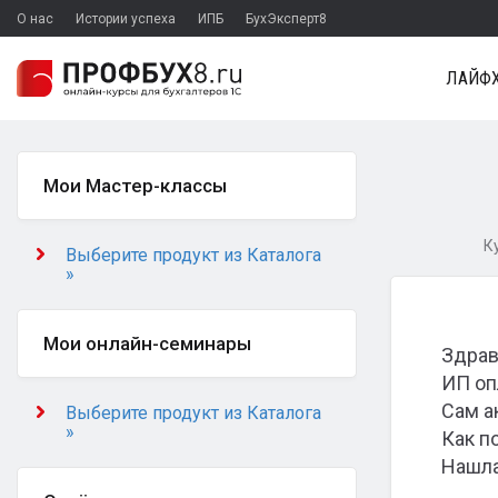
О нас
Истории успеха
ИПБ
БухЭксперт8
ЛАЙФХ
Мои Мастер-классы
К
Выберите продукт из Каталога
»
Мои онлайн-семинары
Здрав
ИП оп
Сам а
Выберите продукт из Каталога
»
Как п
Нашла