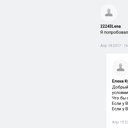
22243Lena
Я попробовал
Апр 18 2017 - 16
Елена К
Добрый 
условии
Что бы 
Если у 
Если у 
Апр 19 20