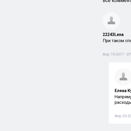
Все коммент
22243Lena
При таком сп
Апр 19 2017 - 07
Елена К
Напряму
расходы
Апр 20 20