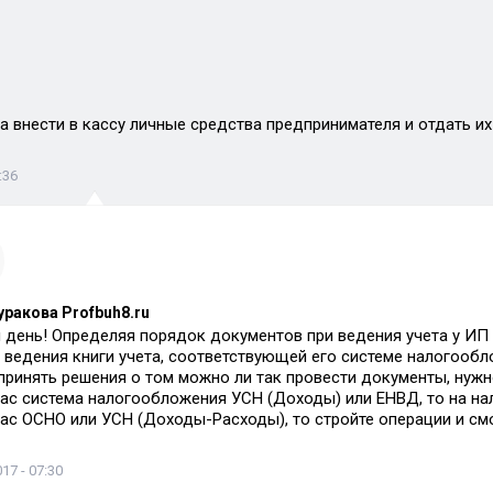
а внести в кассу личные средства предпринимателя и отдать и
:36
уракова Profbuh8.ru
день! Определяя порядок документов при ведения учета у ИП ис
 ведения книги учета, соответствующей его системе налогообл
принять решения о том можно ли так провести документы, нужно
Вас система налогообложения УСН (Доходы) или ЕНВД, то на на
Вас ОСНО или УСН (Доходы-Расходы), то стройте операции и см
17 - 07:30