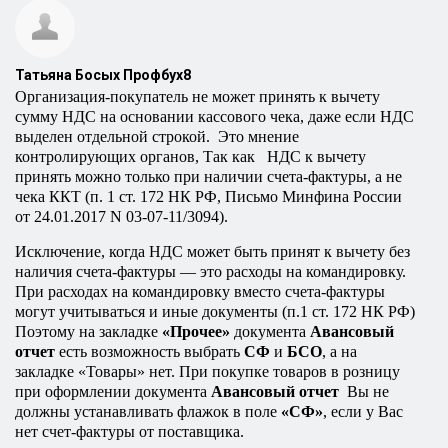
Татьяна Босых Профбух8
Организация-покупатель не может принять к вычету
сумму НДС на основании кассового чека, даже если НДС
выделен отдельной строкой.
Это мнение
контролирующих органов, Так как
НДС к вычету
принять можно только при наличии счета-фактуры, а не
чека ККТ (п. 1 ст. 172 НК РФ, Письмо Минфина России
от 24.01.2017
N
03-07-11/3094).
Исключение, когда НДС может быть принят к вычету без
наличия счета-фактуры — это расходы на командировку.
При расходах на командировку вместо счета-фактуры
могут учитываться и иные документы (п.1 ст. 172 НК РФ)
Поэтому на закладке
«Прочее»
документа
Авансовый
отчет
есть возможность выбрать
СФ
и
БСО
, а на
закладке «Товары» нет. При покупке товаров в розницу
при оформлении документа
Авансовый отчет
Вы не
должны устанавливать флажок в поле
«СФ»
, если у Вас
нет счет-фактуры от поставщика.