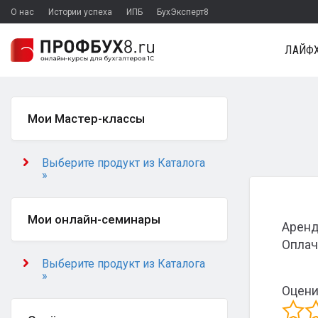
О нас
Истории успеха
ИПБ
БухЭксперт8
ЛАЙФХ
Мои Мастер-классы
Выберите продукт из Каталога
»
Мои онлайн-семинары
Аренд
Оплач
Выберите продукт из Каталога
»
Оцени