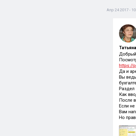
Апр 24 2017 - 10
Татьяна
Добрый
Посмотр
https://
Да и ар
Вы ведь
бухгалт
Раздел
Как вво
После в
Если не
Вам нап
Но прав