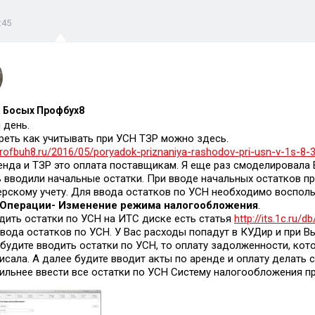
:45
 Босых Профбух8
 день.
еть как учитывать при УСН ТЗР можно здесь.
profbuh8.ru/2016/05/poryadok-priznaniya-rashodov-pri-usn-v-1s-8-
енда и ТЗР это оплата поставщикам. Я еще раз смоделировала 
 вводили начальные остатки. При вводе начальных остатков пр
ерскому учету. Для ввода остатков по УСН необходимо воспо
Операции- Изменение режима налогообложения
.
дить остатки по УСН на ИТС диске есть статья
http://its.1c.ru/
вода остатков по УСН. У Вас расходы попадут в КУДир и при 
 будите вводить остатки по УСН, то оплату задолженности, кот
исала. А далее будите вводит акты по аренде и оплату делать
ильнее ввести все остатки по УСН Систему налогообложения пр