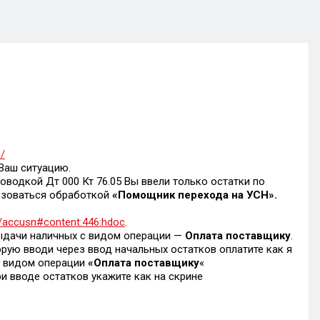
3/
Ваш ситуацию.
оводкой Дт 000 Кт 76.05 Вы ввели только остатки по
льзоваться обработкой
«Помощник перехода на УСН».
db/accusn#content:446:hdoc
.
Выдачи наличных с видом операции —
Оплата поставщику
.
орую вводи через ввод начальных остатков оплатите как я
 с видом операции
«Оплата поставщику
«
и вводе остатков укажите как на скрине