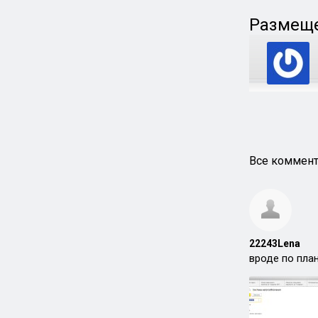
Размеще
Все коммент
22243Lena
вроде по пла