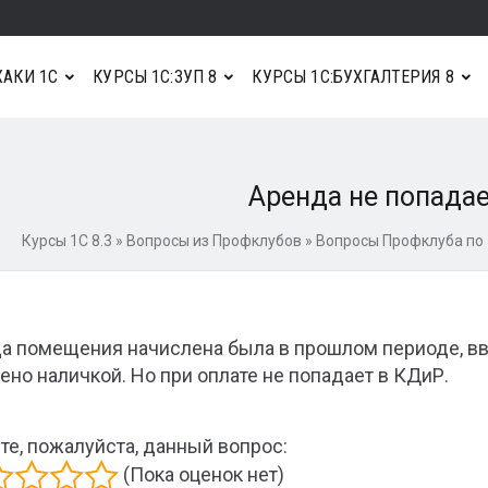
АКИ 1С
КУРСЫ 1С:ЗУП 8
КУРСЫ 1С:БУХГАЛТЕРИЯ 8
Аренда не попада
Курсы 1С 8.3
»
Вопросы из Профклубов
»
Вопросы Профклуба по 
а помещения начислена была в прошлом периоде, вв
ено наличкой. Но при оплате не попадает в КДиР.
те, пожалуйста, данный вопрос:
(Пока оценок нет)