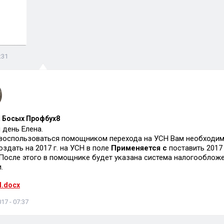
:31
 Босых Профбух8
день Елена.
воспользоваться помощником перехода на УСН Вам необходимо 
оздать на 2017 г. на УСН в поле
Применяется с
поставить 2017 г
. После этого в помощнике будет указана система налогооблож
.
d.docx
17 - 07:37