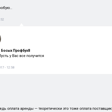
пробую…
:52
 Босых Профбух8
Пусть у Вас все получится
17 - 12:58
ведь оплата аренды — теоретически это тоже оплата поставщик