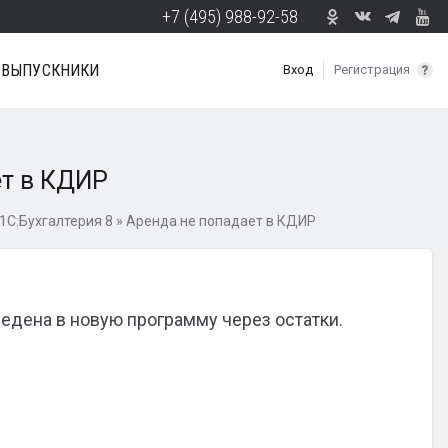
+7 (495) 988-92-58
ВЫПУСКНИКИ
Вход
Регистрация
ет в КДИР
1С:Бухгалтерия 8
»
Аренда не попадает в КДИР
едена в новую программу через остатки.