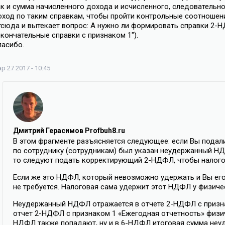
ак и сумма начисленного дохода и исчисленного, следовательн
оход по таким справкам, чтобы пройти контрольные соотношен
тсюда и вытекает вопрос: А нужно ли формировать справки 2-Н
кончательные справки с признаком 1″).
пасибо.
р 27 2017 - 10:45
Дмитрий Герасимов Profbuh8.ru
В этом фрагменте разъясняется следующее: если Вы подал
по сотруднику (сотрудникам) был указан неудержанный НД
то следуют подать корректирующий 2-НДФЛ, чтобы налогов
Если же это НДФЛ, который невозможно удержать и Вы его 
не требуется. Налоговая сама удержит этот НДФЛ у физиче
Неудержанный НДФЛ отражается в отчете 2-НДФЛ с призн
отчет 2-НДФЛ с признаком 1 «Ежегодная отчетность» физи
НДФЛ также попадают, ну и в 6-НДФЛ итоговая сумма неу