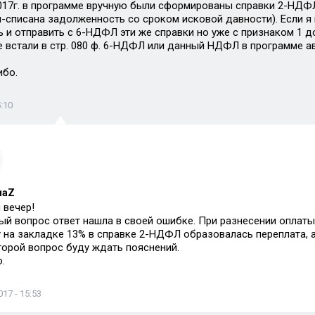
.2017г. в программе вручную были сформированы справки 2-НДФ
-списана задолженность со сроком исковой давности). Если я 
и отправить с 6-НДФЛ эти же справки но уже с признаком 1 до 
 встали в стр. 080 ф. 6-НДФЛ или данный НДФЛ в программе ав
ибо.
:10
наZ
 вечер!
ый вопрос ответ нашла в своей ошибке. При разнесении оплат
 на закладке 13% в справке 2-НДФЛ образовалась переплата, а 
торой вопрос буду ждать пояснений.
.
17 - 15:53