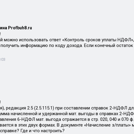
ина Profbuh8.ru
!
ей можно использовать ответ «Контроль сроков уплаты НДФЛ», 
получить информацию по коду дохода. Если конечный остаток 
:03
!
), редакция 2.5 (2.5.115.1) при составлении справок 2-НДФЛ д
умма начисленной и удержанной мат. выгоды в справках 2-НД
вления 6-НДФЛ мат. выгода отражается в стр. 020, 040 и 070 ф
вается в этих двух формах. В документе «Начисление з/платы» 
справке? Где и что настроить?