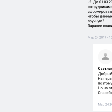
-2. До 01.03
сотрудниками
сформировать 
чтобы данные
вручную?
Заранее спас
Мар 24 2017 - 15
Светла
Добрый
На перв
поэтому
Но на в
Спасибо
Мар 24 20