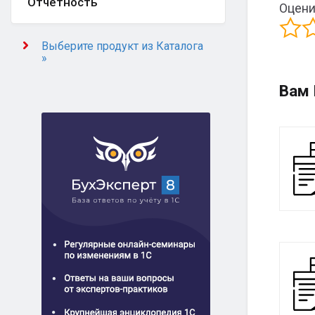
Отчётность
Оцени
Выберите продукт из Каталога
»
Вам 