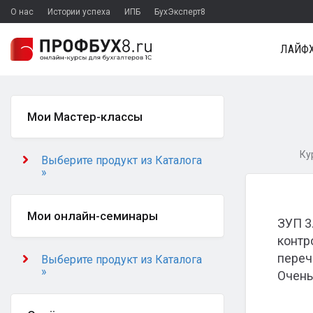
О нас
Истории успеха
ИПБ
БухЭксперт8
ЛАЙФХ
Мои Мастер-классы
Ку
Выберите продукт из Каталога
»
Мои онлайн-семинары
ЗУП 3
контр
переч
Выберите продукт из Каталога
»
Очень