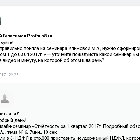
 Герасимов Profbuh8.ru
вуйте!
 правильно поняла из семинара Климовой М.А., нужно сформиро
ом 1 до 03.04.2017г..» — уточните пожалуйста какой семинар Вы
е видео и минуту, на которой об этом шла речь?
17 - 22:25
ветланаZ
обрый день!
лайн-семинар «Отчётность за 1 квартал 2017г. Подробный обзо
А. , тема № 6, 7мин., 10 сек.
сли в 6-НДФЛ в стр.080 проставить неудержанный НДФЛ, которы