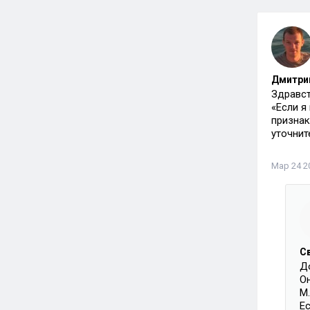
Дмитрий
Здравст
«Если я
признак
уточнит
Мар 24 20
С
Д
Он
М.
Е