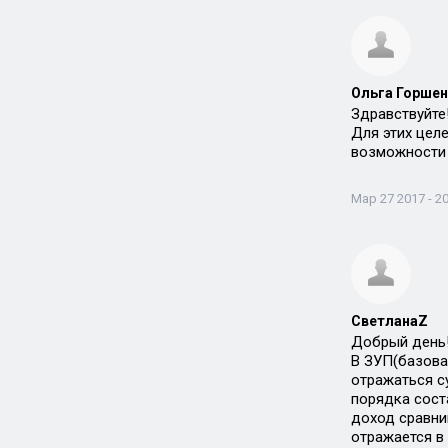
Ольга Горшен
Здравствуйте
Для этих цел
возможности 
Мар 27 2017 - 20
СветланаZ
Добрый день
В ЗУП(базовая
отражаться с
порядка соста
доход сравни
отражается в 