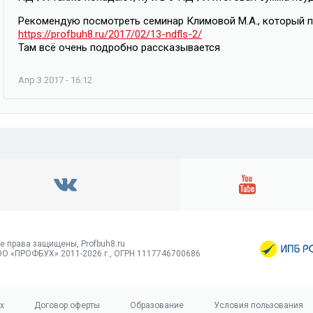
Рекомендую посмотреть семинар Климовой М.А., который п
https://profbuh8.ru/2017/02/13-ndfls-2/
Там всё очень подробно рассказывается
Апр 3 2017 - 16:12
е права защищены, Profbuh8.ru
О «ПРОФБУХ» 2011-2026 г., ОГРН 1117746700686
х
Договор оферты
Образование
Условия пользования