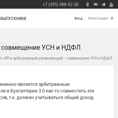
+7 (495) 988-92-58
ВЫПУСКНИКИ
Вход
Регистрация
 совмещение УСН и НДФЛ
8
»
ИП и арбитражный управляющий — совмещение УСН и НДФЛ
временно является арбитражным
в Бухгалтерия 3.0 как-то совместить эти
ов, т.к. должен учитываться общий доход.