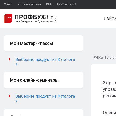
О нас
Истории успеха
ИПБ
БухЭксперт8
ЛАЙФХ
Мои Мастер-классы
Курсы 1С 8.3
Выберите продукт из Каталога
»
Мои онлайн-семинары
Здрав
управ
режим
Выберите продукт из Каталога
»
Оцени