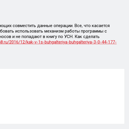
яющих совместить данные операции. Все, что касается
обовать использовать механизм работы программы с
осов и не попадают в книгу по УСН. Как сделать
h8.ru/2016/12/kak-v-1s-buhgalteriya-buhgalteriya-3-0-44-177-