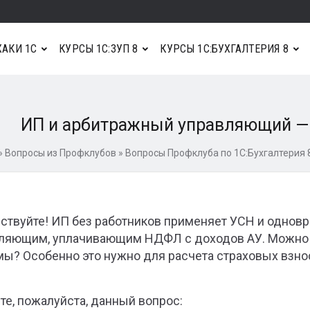
АКИ 1С
КУРСЫ 1С:ЗУП 8
КУРСЫ 1С:БУХГАЛТЕРИЯ 8
ИП и арбитражный управляющий —
»
Вопросы из Профклубов
»
Вопросы Профклуба по 1С:Бухгалтерия 
ствуйте! ИП без работников применяет УСН и одно
ляющим, уплачивающим НДФЛ с доходов АУ. Можно ли 
ы? Особенно это нужно для расчета страховых взнос
те, пожалуйста, данный вопрос: