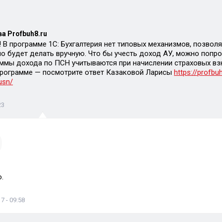
а Profbuh8.ru
 В программе 1С: Бухгалтерия нет типовых механизмов, позвол
 будет делать вручную. Что бы учесть доход АУ, можно попр
уммы дохода по ПСН учитываются при начислении страховых взн
программе — посмотрите ответ Казаковой Ларисы
https://profbu
-usn/
23
.
7 - 09:58