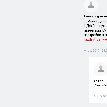
Елена Кураков
Добрый день!
НДФЛ — нужно
патентами. С
настройки в 
razdelit-psn-i
Апр 2 2017 - 23:
yu.port
Спасибо
Апр 3 201