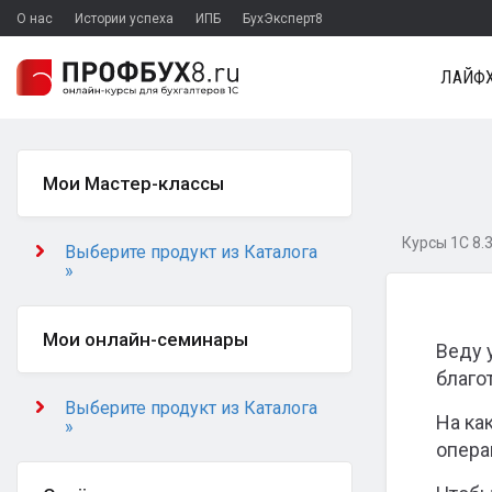
О нас
Истории успеха
ИПБ
БухЭксперт8
ЛАЙФХ
Мои Мастер-классы
Курсы 1С 8.
Выберите продукт из Каталога
»
Мои онлайн-семинары
Веду 
благо
Выберите продукт из Каталога
На ка
»
опера