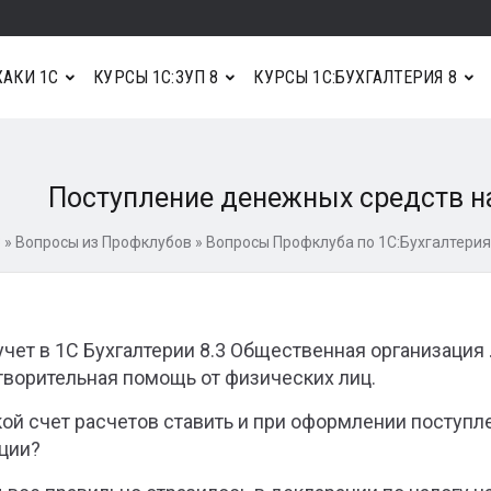
АКИ 1С
КУРСЫ 1С:ЗУП 8
КУРСЫ 1С:БУХГАЛТЕРИЯ 8
Поступление денежных средств на
3
»
Вопросы из Профклубов
»
Вопросы Профклуба по 1С:Бухгалтерия
учет в 1С Бухгалтерии 8.3 Общественная организация 
творительная помощь от физических лиц.
кой счет расчетов ставить и при оформлении поступл
ции?