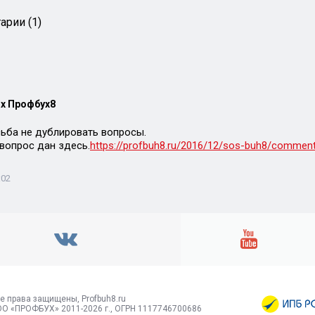
арии (1)
х Профбух8
.
ьба не дублировать вопросы.
 вопрос дан здесь.
https://profbuh8.ru/2016/12/sos-buh8/comme
:02
е права защищены, Profbuh8.ru
О «ПРОФБУХ» 2011-2026 г., ОГРН 1117746700686