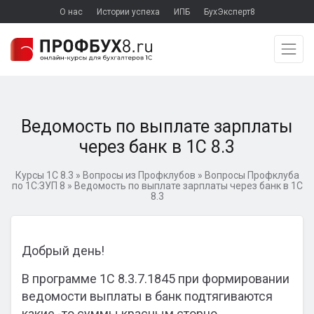
О нас
Истории успеха
ИПБ
БухЭксперт8
Ведомость по выплате зарплаты
через банк в 1С 8.3
Курсы 1С 8.3
»
Вопросы из Профклубов
»
Вопросы Профклуба
по 1С:ЗУП 8
»
Ведомость по выплате зарплаты через банк в 1С
8.3
Добрый день!
В программе 1С 8.3.7.1845 при формировании
ведомости выплаты в банк подтягиваются
какие -то суммы красным сторно.