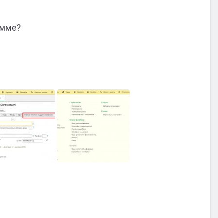
амме?