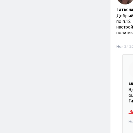
Татьяна
Добрый
по п.12
настрой
политик
Ноя 24 20
s
Зд
о
Г
R
Но