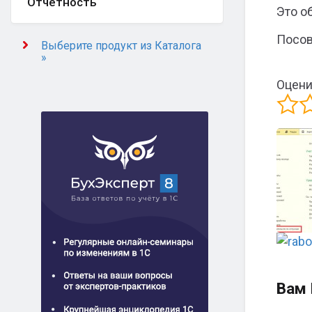
Отчётность
Это о
Посов
Выберите продукт из Каталога
»
Оцени
Вам 