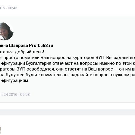
16 - 08:45
рина Шаврова Profbuh8.ru
аталья, добрый день!
ы просто пометили Ваш вопрос на кураторов ЗУП. Вы задали его
онфигурации Бухгалтерия отвечают на вопросы именно по этой к
ураторы ЗУП освободятся, они ответят на Ваш вопрос — он им в
 на будущее будьте внимательны: задавайте вопрос в нужном р
онфигурациям.
я 24 2016 - 09:58