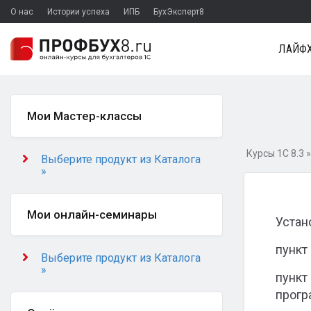
О нас
Истории успеха
ИПБ
БухЭксперт8
ЛАЙФХ
Мои Мастер-классы
Курсы 1С 8.3
Выберите продукт из Каталога
»
Мои онлайн-семинары
Устан
пункт
Выберите продукт из Каталога
»
пункт
прогр