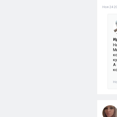
Ноя 24 20
И
Н
М
к
к
А
к
Но