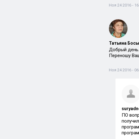
Ноя 24 2016 - 16
Татьяна Босы
Добрый день
Переношу Ваш
Ноя 24 2016 - 06
suryadn
ПО вопр
получил
програм
програм