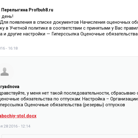
 Перелыгина Profbuh8.ru
 день!
: Для появления в списке документов Начисления оценочных об
ку в Учетной политике в соответствии с принятыми у Вас прав
а и другие настройки — Гиперссылка Оценочные обязательства 
16 - 16:18
uryadnova
равствуйте, у меня нет такой последовательности, сбрасываю с
ценочные обязательства по отпускам: Настройка – Организации 
иперссылка Оценочные обязательства (резервы) отпусков
abochiy-stol.docx
я 28 2016 - 12:14