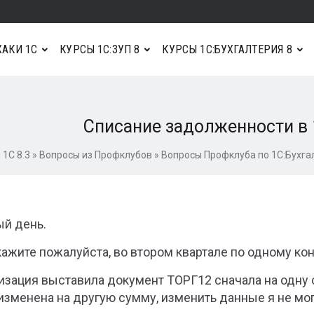
АКИ 1С
КУРСЫ 1С:ЗУП 8
КУРСЫ 1С:БУХГАЛТЕРИЯ 8
Списание задолженности в 
 1С 8.3
»
Вопросы из Профклубов
»
Вопросы Профклуба по 1С:Бухга
й день.
ажите пожалуйста, во втором квартале по одному кон
изация выставила документ ТОРГ12 сначала на одну 
изменена на другую сумму, изменить данные я не могу