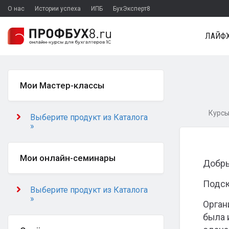
О нас
Истории успеха
ИПБ
БухЭксперт8
ЛАЙФХ
Мои Мастер-классы
Курсы
Выберите продукт из Каталога
»
Мои онлайн-семинары
Добры
Подск
Выберите продукт из Каталога
»
Орган
была 