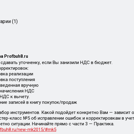
арии (1)
а Profbuh8.ru
 сдавать уточненку, если Вы занизили НДС в бюджет.
рректировок:
вка реализации
вка поступления
введенная вручную
 начисления НДС
НДС к вычету.
ие записей в книгу покупок/продаж
абор инструментов. Какой подойдет конкретно Вам — зависит от
астер-класс №5 об исправлении ошибок и корректировкам в учет
етно ситуации. Начинайте прямо с части 3 — Практика.
rofbuh8.ru/new-mk2015/#mk5