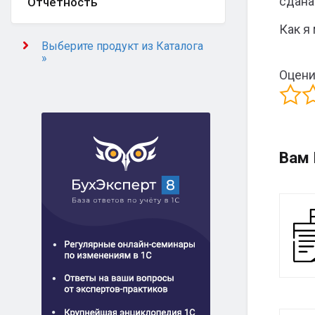
сдана
Отчётность
Как я
Выберите продукт из Каталога
»
Оцени
Вам 