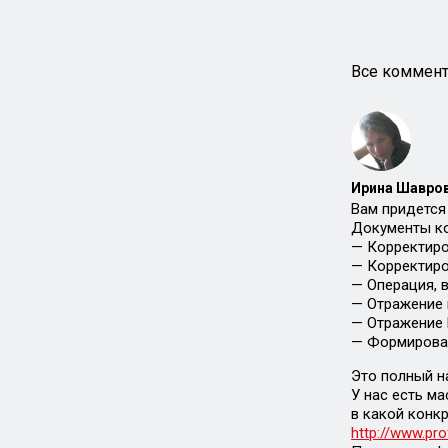
Все коммент
Ирина Шавров
Вам придется
Документы ко
— Корректиро
— Корректиро
— Операция, 
— Отражение
— Отражение 
— Формирован
Это полный н
У нас есть м
в какой конкр
http://www.p