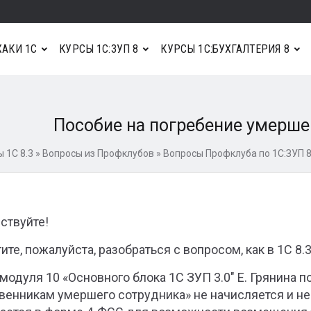
АКИ 1С
КУРСЫ 1С:ЗУП 8
КУРСЫ 1С:БУХГАЛТЕРИЯ 8
Пособие на погребение умершег
 1С 8.3
»
Вопросы из Профклубов
»
Вопросы Профклуба по 1С:ЗУП 
ствуйте!
ите, пожалуйста, разобраться с вопросом, как в 1С 8
4 модуля 10 «Основного блока 1С ЗУП 3.0″ Е. Грянина 
венникам умершего сотрудника» не начисляется и не 