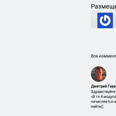
Размеще
Все коммент
Дмитрий Гера
Здравствуйте
«В гл.4 модул
начисляется и
найти((