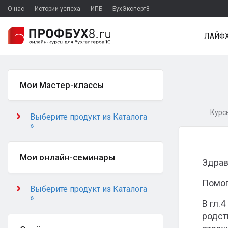
О нас
Истории успеха
ИПБ
БухЭксперт8
ЛАЙФХ
Мои Мастер-классы
Курсы
Выберите продукт из Каталога
»
Мои онлайн-семинары
Здрав
Помог
Выберите продукт из Каталога
»
В гл.
родст