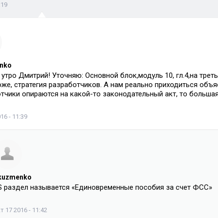
:19
nko
утро Дмитрий! Уточняю: Основной блок,модуль 10, гл.4,на третье
оже, стратегия разработчиков. А нам реально приходиться объя
тчики опираются на какой-то законодательный акт, то большая
16 - 11:39
kuzmenko
.S раздел называется «Единовременные пособия за счет ФСС»
т 17 2016 - 11:42