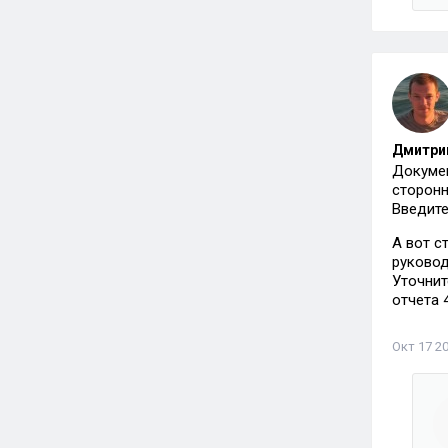
Дмитрий
Докумен
сторонн
Введите
А вот с
руковод
Уточнит
отчета 
Окт 17 20