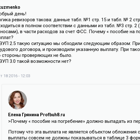
kuzmenko
обрый день!
гика ревизоров такова: данные табл. №1 стр. 15 и табл. № 2 ст
аходиться в полном соответствии с данными из табл. №3 стр. 
зносами), в части расходов за счет ФСС. Почему « пособие на 
ыплат?
 ЗУП 2.5 такую ситуацию мы обходили следующим образом: При
рудового договора, и производили указанную выплату. При так
о стороны проверяющих не было.
 ЗУП 3.0 такой возможности нет?
т 18 2016 - 12:03
Елена Грянина Profbuh8.ru
>Почему « пособие на погребение» должно выпадать из пе
Потому что эта выплата не является объектом обложения с
выплаты совсем не должны показываться в таблице 3 фор