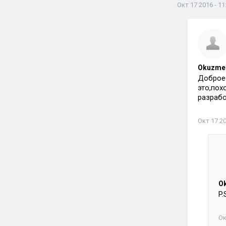
Окт 17 2016 - 11
Okuzme
Доброе 
это,пох
разрабо
Окт 17 20
O
P
Ок