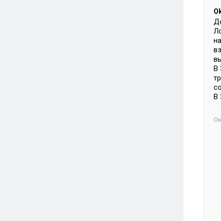
O
Д
Ло
н
в
в
В
т
с
В
Ок