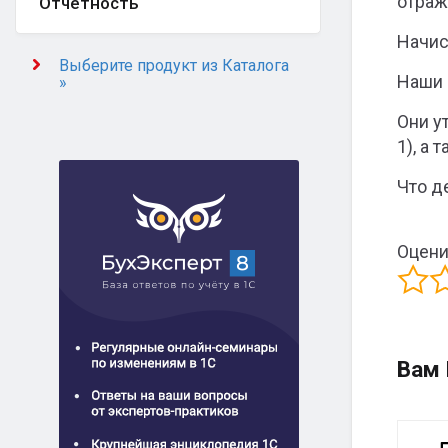
отраж
Отчётность
Начис
Выберите продукт из Каталога
Наши 
»
Они у
1), а
Что д
Оцени
Вам 