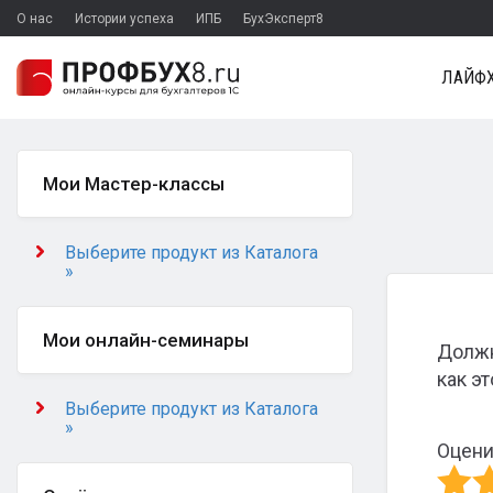
О нас
Истории успеха
ИПБ
БухЭксперт8
ЛАЙФХ
Мои Мастер-классы
Выберите продукт из Каталога
»
Мои онлайн-семинары
Должн
как э
Выберите продукт из Каталога
»
Оцени