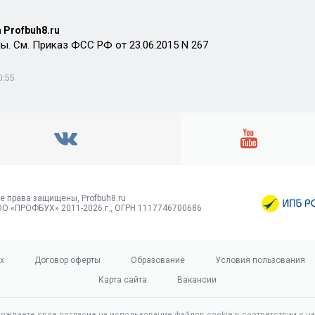
 Profbuh8.ru
ы. См. Приказ ФСС РФ от 23.06.2015 N 267
0:55
е права защищены, Profbuh8.ru
О «ПРОФБУХ» 2011-2026 г., ОГРН 1117746700686
х
Договор оферты
Образование
Условия пользования
Карта сайта
Вакансии
ерждаете свое согласие на использование файлов cookie в соответствии с 