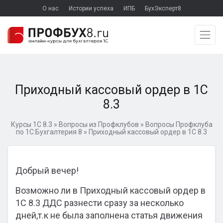
О нас
Истории успеха
ИПБ
БухЭксперт8
Приходный кассовый ордер в 1С
8.3
Курсы 1С 8.3
»
Вопросы из Профклубов
»
Вопросы Профклуба
по 1С:Бухгалтерия 8
»
Приходный кассовый ордер в 1С 8.3
Добрый вечер!
Возможно ли в Приходный кассовый ордер в
1С 8.3 ДДС разнести сразу за несколько
дней,т.к не была заполнена статья движения