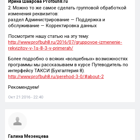
Ирина Шаврова Profbuh8.ru
2. Можно то же самое сделать групповой обработкой
изменения реквизитов:
раздел Администрирование — Поддержка и
обслуживание — Корректировка данных
Посмотрите нашу статью на эту тему:
http://www.profbuh8.ru/2016/07/gruppovoe-izmenenie-
rekvizitov-v-1s-8-3-v-primerah/
Более подробно о всяких «волшебных» возможностях
программы мы рассказываем в курсе Путеводитель по
интерфейсу ТАКСИ (Бухгалтерия 8).
http://www.profbuh8.ru/perehod-3-0/#about-2
Рекомендуем!
Окт 21 2016 - 22:40
Галина Мезенцева