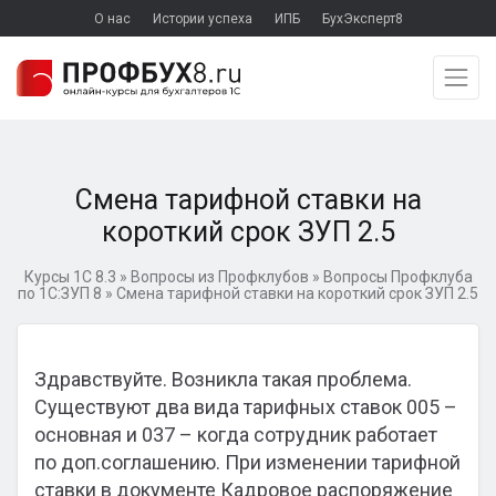
О нас
Истории успеха
ИПБ
БухЭксперт8
Смена тарифной ставки на
короткий срок ЗУП 2.5
Курсы 1С 8.3
»
Вопросы из Профклубов
»
Вопросы Профклуба
по 1С:ЗУП 8
»
Смена тарифной ставки на короткий срок ЗУП 2.5
Здравствуйте. Возникла такая проблема.
Существуют два вида тарифных ставок 005 –
основная и 037 – когда сотрудник работает
по доп.соглашению. При изменении тарифной
ставки в документе Кадровое распоряжение