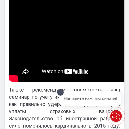
Также рекомендуем посмотреть наш
семинар по учету иностранных сотрудников,
Напишите нам, мы онлайн!
как правильно удерживать НДФЛ, порядок
уплаты страховых взносов.
Законодательство об иностранной рабочей
силе поменялось кардинально в 2015 году.