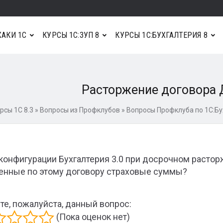
АКИ 1С
КУРСЫ 1С:ЗУП 8
КУРСЫ 1С:БУХГАЛТЕРИЯ 8
Расторжение договора 
рсы 1С 8.3
»
Вопросы из Профклубов
»
Вопросы Профклуба по 1С:Бу
 конфигурации Бухгалтерия 3.0 при досрочном расто
енные по этому договору страховые суммы?
те, пожалуйста, данный вопрос:
(Пока оценок нет)