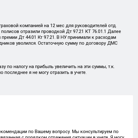
аховой компанией на 12 мес для руководителей отд.
полисов отразили проводкой Дт 97.21 КТ 76.01.1 Далее
ремии Дт 44.01 Кт 97.21. В НУ принимали к расходам
удников уволился. Остаточную сумму по договору ДМС
у по налогу на прибыль увеличить на эти суммы, т.к.
 последнее я не могу отразить в учете.
рекомендации по Вашему вопросу. Мы консультируем по
вязанная с порядком отражения ситуации в учете. Я могу