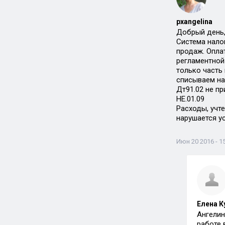
pxangelina
Добрый день,
Система нало
продаж. Опла
регламентной
только часть
списываем на
Дт91.02 не пр
НЕ.01.09
Расходы, учте
нарушается ус
Июн 20 2016 - 1
Елена К
Ангелин
работе 