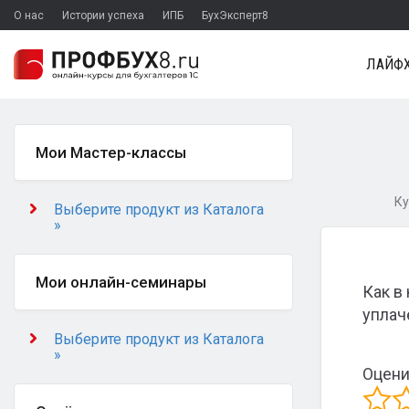
О нас
Истории успеха
ИПБ
БухЭксперт8
ЛАЙФХ
Мои Мастер-классы
Ку
Выберите продукт из Каталога
»
Мои онлайн-семинары
Как в
уплач
Выберите продукт из Каталога
»
Оцени