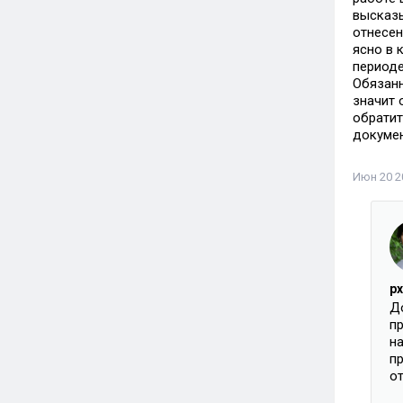
высказы
отнесен
ясно в 
периоде
Обязанн
значит 
обратит
докумен
Июн 20 20
px
До
п
на
пр
о