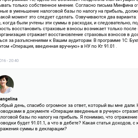
вать только собственное мнение. Согласно письма Минфина от
ные в уменьшение налоговой базы по налогу на прибыль, долж
какой момент это следует сделать. Озвучиваются два варианта:
, когда были учтены эти суммы в расходах, и следовательно, п
ость восстановить страховые взносы возникает только после
организация отражает восстановление страховых взносов в до
ься за разъяснениями к Вашим аудиторам. В программе 1С: Бух
том «Операция, введенная вручную» в НУ по Кт 91.01 .
16 - 20:40
angelina
брый день, спасибо огромное за ответ, который вы мне дали. Н
роводками в документе «Операции введенные в ручную» отрази
логовой базы по налогу на прибыль. Я понимаю, что отражение
оводки будет 91.01.1, а что в дебете? Какая статья доходов,
тражения суммы в декларации?