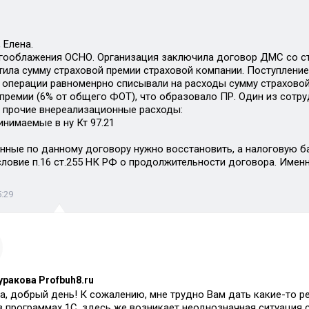
 Елена.
гооблажения ОСНО. Организация заключила договор ДМС со стр
тила сумму страховой премии страховой компании. Поступление 
 операции равноменрно списывали на расходы сумму страховой п
 премии (6% от общего ФОТ), что образовало ПР. Один из сотр
 прочие внереализационные расходы:
инимаемые в ну Кт 97.21
нные по данному договору нужно восстановить, а налоговую баз
ловие п.16 ст.255 НК РФ о продолжительности договора. Именно
5:29
уракова Profbuh8.ru
а, добрый день! К сожалению, мне трудно Вам дать какие-то 
в программах 1С, здесь же возникает неоднозначная ситуация с