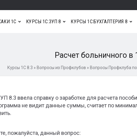
АКИ 1С
КУРСЫ 1С:ЗУП 8
КУРСЫ 1С:БУХГАЛТЕРИЯ 8
Расчет больничного в 1
Курсы 1С 8.3
»
Вопросы из Профклубов
»
Вопросы Профклуба по
ЗУП 8.3 ввела справку о заработке для расчета пособи
рограмма не видит данные суммы, считает по минима
вить.
те, пожалуйста, данный вопрос: