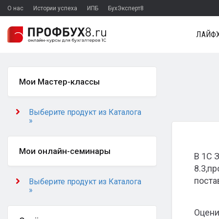
О нас
Истории успеха
ИПБ
БухЭксперт8
ЛАЙФХ
Мои Мастер-классы
Выберите продукт из Каталога
»
Мои онлайн-семинары
В 1С 
8.3,п
поста
Выберите продукт из Каталога
»
Оцени