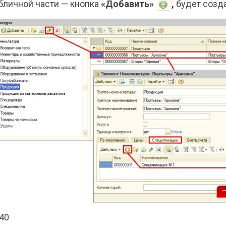
абличной части — кнопка
«Добавить»
,
будет созд
340