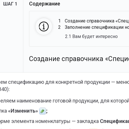
Содержание
ШАГ 1
1
Создание справочника «Спец
2
Заполнение спецификации н
2.1
Вам будет интересно
Создание справочника «Специ
ем спецификацию для конкретной продукции — мен
340):
еляем наименование готовой продукции, для которой
пка
«Изменить»
;
орме элемента номенклатуры — закладка
Специфика