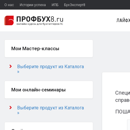
О нас
Истории успеха
ИПБ
БухЭксперт8
ЛАЙФХ
Мои Мастер-классы
Выберите продукт из Каталога
»
Мои онлайн-семинары
Специ
справ
Выберите продукт из Каталога
ПОША
»