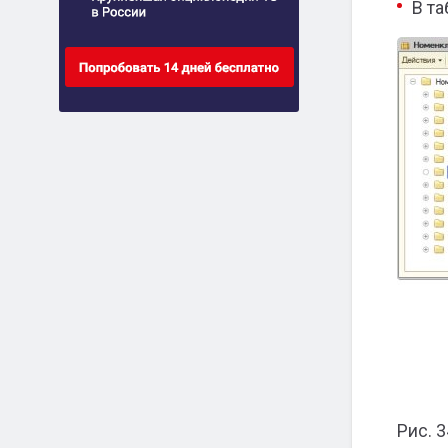
В т
Рис. 