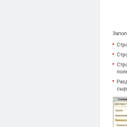
Запол
Стр
Стр
Стр
пол
Раз
сырь