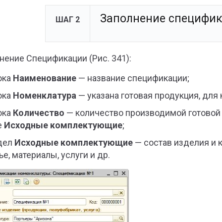
Заполнение специфи
ШАГ 2
нение Спецификации (Рис. 341):
ока
Наименование
— название спецификации;
ока
Номенклатура
— указана готовая продукция, для
ока
Количество
— количество производимой готовой
е
Исходные комплектующие
;
дел
Исходные комплектующие
— состав изделия и 
е, материалы, услуги и др.