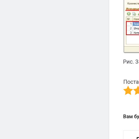
Рис. 
Поста
Вам б