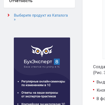
Отчётность
Выберите продукт из Каталога
»
Созда
(Рис. 
Выд
Кно
В ф