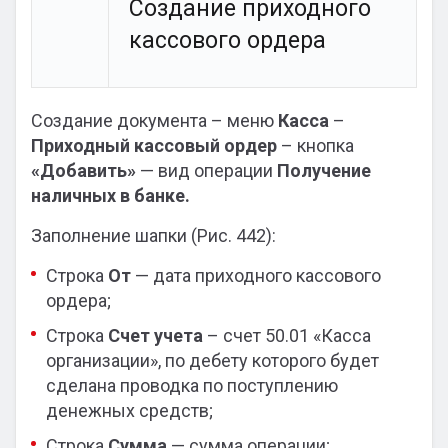
Создание приходного
кассового ордера
Создание документа – меню
Касса
–
Приходный кассовый ордер
– кнопка
«Добавить»
— вид операции
Получение
наличных в банке.
Заполнение шапки (Рис. 442):
Строка
От
— дата приходного кассового
ордера;
Строка
Счет учета
– счет 50.01 «Касса
организации», по дебету которого будет
сделана проводка по поступлению
денежных средств;
Строка
Сумма
— сумма операции;