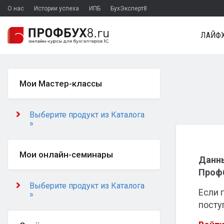
О нас
Истории успеха
ИПБ
БухЭксперт8
ЛАЙФХ
Мои Мастер-классы
Выберите продукт из Каталога
»
Мои онлайн-семинары
Данны
Профб
Выберите продукт из Каталога
Если 
»
посту