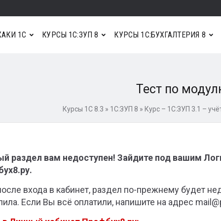
АКИ 1С
КУРСЫ 1С:ЗУП 8
КУРСЫ 1С:БУХГАЛТЕРИЯ 8
Тест по моду
Курсы 1С 8.3
»
1С:ЗУП 8
»
Курс – 1С:ЗУП 3.1 – учё
й раздел вам недоступен! Зайдите под вашим Ло
ух8.ру.
после входа в кабинет, раздел по-прежнему будет не
пила. Если Вы всё оплатили, напишите на адрес mail@