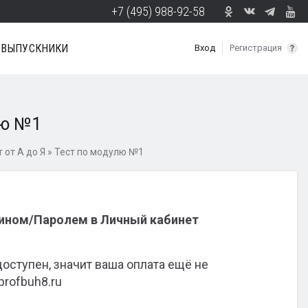
+7 (495) 988-92-58
ВЫПУСКНИКИ
Вход
Регистрация
лю №1
т от А до Я
»
Тест по модулю №1
гином/Паролем в Личный кабинет
доступен, значит ваша оплата ещё не
profbuh8.ru