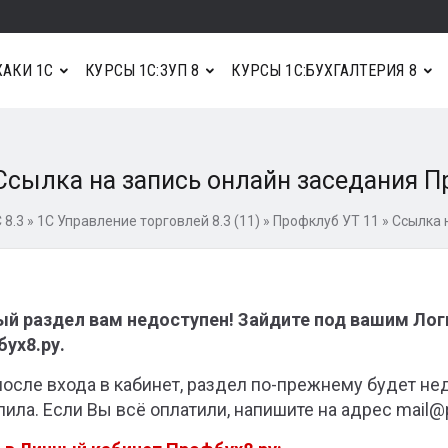
АКИ 1С
КУРСЫ 1С:ЗУП 8
КУРСЫ 1С:БУХГАЛТЕРИЯ 8
Ссылка на запись онлайн заседания Пр
 8.3
»
1С Управление торговлей 8.3 (11)
»
Профклуб УТ 11
»
Ссылка 
й раздел вам недоступен! Зайдите под вашим Ло
ух8.ру.
после входа в кабинет, раздел по-прежнему будет не
пила. Если Вы всё оплатили, напишите на адрес mail@