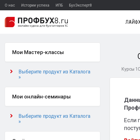
О нас
Истории успеха
ИПБ
БухЭксперт8
ЛАЙФХ
Мои Мастер-классы
Курсы 1С
Выберите продукт из Каталога
»
Мои онлайн-семинары
Данны
Профб
Выберите продукт из Каталога
Если 
»
посту