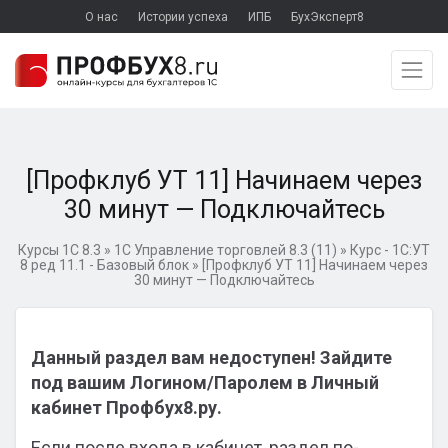
О нас
Истории успеха
ИПБ
БухЭксперт8
[Профклуб УТ 11] Начинаем через
30 минут — Подключайтесь
Курсы 1С 8.3
»
1С Управление торговлей 8.3 (11)
»
Курс - 1С:УТ
8 ред 11.1 - Базовый блок
»
[Профклуб УТ 11] Начинаем через
30 минут — Подключайтесь
Данный раздел вам недоступен! Зайдите
под вашим Логином/Паролем в Личный
кабинет Профбух8.ру.
Если после входа в кабинет, раздел по-