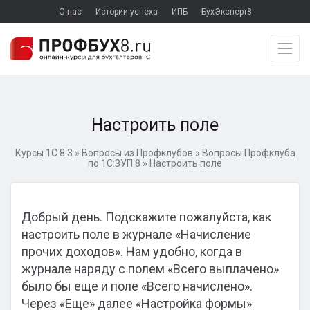
О нас
Истории успеха
ИПБ
БухЭксперт8
Настроить поле
Курсы 1С 8.3
»
Вопросы из Профклубов
»
Вопросы Профклуба
по 1С:ЗУП 8
»
Настроить поле
Добрый день. Подскажите пожалуйста, как
настроить поле в журнале «Начисление
прочих доходов». Нам удобно, когда в
журнале наряду с полем «Всего выплачено»
было бы еще и поле «Всего начислено».
Через «Еще» далее «Настройка формы»