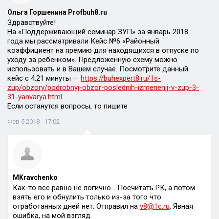
Ольга Горшенина Profbuh8.ru
Здравствуйте!
На «Поддерживающий семинар ЗУП» за январь 2018
года мы рассматривали Кейс №6 «Районный
коэффициент на премию для находящихся в отпуске по
уходу за ребенком». Предложенную схему можно
использовать и в Вашем случае. Посмотрите данный
кейс с 4:21 минуты —
https://buhexpert8.ru/1s-
zup/obzory/podrobnyj-obzor-poslednih-izmenenij-v-zup-3-
31-yanvarya.html
Если останутся вопросы, то пишите
Фев 5 2018 - 17:02
MKravchenko
Как-то всё равно не логично… Посчитать РК, а потом
взять его и обнулить только из-за того что
отработанных дней нет. Отправил на
v8@1c.ru
. Явная
ошибка, на мой взгляд.