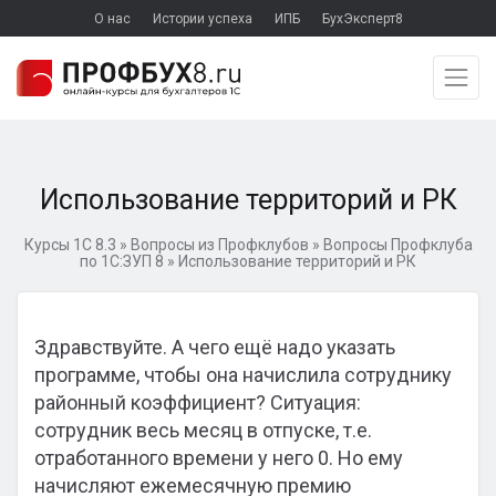
О нас
Истории успеха
ИПБ
БухЭксперт8
Использование территорий и РК
Курсы 1С 8.3
»
Вопросы из Профклубов
»
Вопросы Профклуба
по 1С:ЗУП 8
»
Использование территорий и РК
Здравствуйте. А чего ещё надо указать
программе, чтобы она начислила сотруднику
районный коэффициент? Ситуация:
сотрудник весь месяц в отпуске, т.е.
отработанного времени у него 0. Но ему
начисляют ежемесячную премию