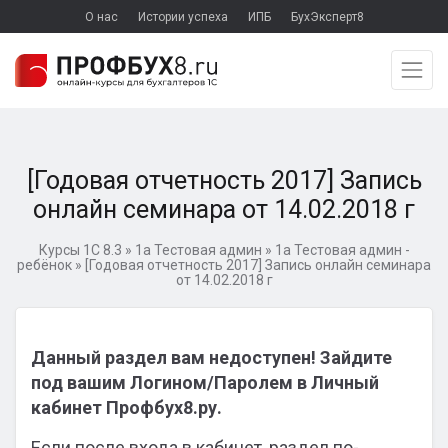
О нас
Истории успеха
ИПБ
БухЭксперт8
[Годовая отчетность 2017] Запись
онлайн семинара от 14.02.2018 г
Курсы 1С 8.3
»
1а Тестовая админ
»
1а Тестовая админ -
ребёнок
»
[Годовая отчетность 2017] Запись онлайн семинара
от 14.02.2018 г
Данный раздел вам недоступен! Зайдите
под вашим Логином/Паролем в Личный
кабинет Профбух8.ру.
Если после входа в кабинет, раздел по-