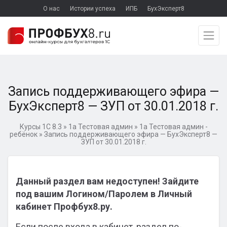
О нас
Истории успеха
ИПБ
БухЭксперт8
Запись поддерживающего эфира —
БухЭксперт8 — ЗУП от 30.01.2018 г.
Курсы 1С 8.3
»
1а Тестовая админ
»
1а Тестовая админ -
ребёнок
»
Запись поддерживающего эфира — БухЭксперт8 —
ЗУП от 30.01.2018 г.
Данный раздел вам недоступен! Зайдите
под вашим Логином/Паролем в Личный
кабинет Профбух8.ру.
Если после входа в кабинет, раздел по-